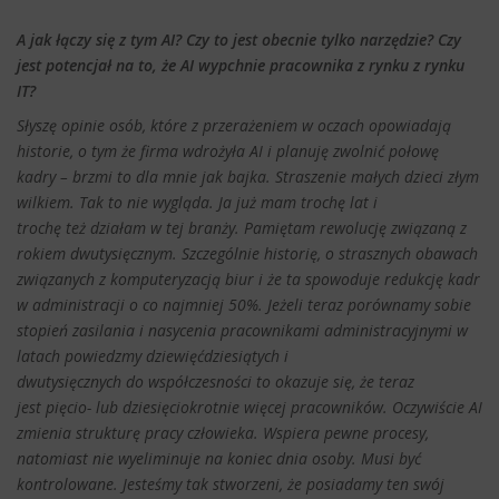
A jak łączy się z tym AI? Czy to jest obecnie tylko narzędzie? Czy
jest potencjał na to, że AI wypchnie pracownika z rynku z rynku
IT?
Słyszę opinie osób, które z przerażeniem w oczach opowiadają
historie, o tym że firma wdrożyła AI i planuję zwolnić połowę
kadry – brzmi to dla mnie jak bajka. Straszenie małych dzieci złym
wilkiem. Tak to nie wygląda. Ja już mam trochę lat i
trochę też działam w tej branży. Pamiętam rewolucję związaną z
rokiem dwutysięcznym. Szczególnie historię, o strasznych obawach
związanych z komputeryzacją biur i że ta spowoduje redukcję kadr
w administracji o co najmniej 50%. Jeżeli teraz porównamy sobie
stopień zasilania i nasycenia pracownikami administracyjnymi w
latach powiedzmy dziewięćdziesiątych i
dwutysięcznych do współczesności to okazuje się, że teraz
jest pięcio- lub dziesięciokrotnie więcej pracowników. Oczywiście AI
zmienia strukturę pracy człowieka. Wspiera pewne procesy,
natomiast nie wyeliminuje na koniec dnia osoby. Musi być
kontrolowane. Jesteśmy tak stworzeni, że posiadamy ten swój