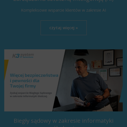
Kompleksowe wsparcie klientów w zakresie AI
czytaj więcej »
Biegły sądowy w zakresie informatyki