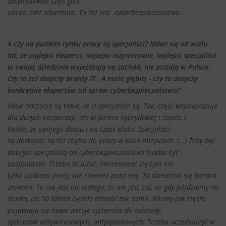
zasymulować czyjś głos,
obraz, całe zdarzenia. To też jest cyberbezpieczeństwo.
A czy na polskim rynku pracy są specjaliści? Mówi się od wielu
lat, że najlepsi eksperci, najlepsi inżynierowie, najlepsi specjaliści
w swojej dziedzinie wyjeżdżają na zachód, nie zostają w Polsce.
Czy to też dotyczy branży IT. A może głębiej - czy to dotyczy
konkretnie ekspertów od spraw cyberbezpieczeństwa?
Moje odczucia są takie, że ci specjaliści są. Tak, część współpracuje
dla dużych korporacji, ale w formie hybrydowej i często z
Polski, ze swojego domu i na część etatu. Specjaliści
są dostępni, są też chętni do pracy w kilku miejscach. (…) Żeby być
dobrym specjalistą od cyberbezpieczeństwa trzeba być
pasjonatem. Trzeba to lubić, interesować się tym nie
tylko podczas pracy, ale również poza nią. Ta dziedzina się bardzo
zmienia. To nie jest nic stałego, to nie jest coś, co gdy pójdziemy na
studia, po 10 latach będzie działać tak samo. Wiemy jak często
pojawiają się nowe wersje systemów do ochrony,
systemów antywirusowych, antyspamowych. Trzeba uczestniczyć w