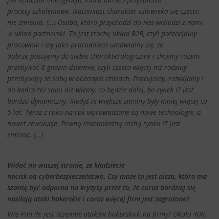
procesy szkoleniowe. Natomiast charakter człowieka się często
nie zmienia. (…) Osoba, która przychodzi do nas wchodzi z nami
w układ partnerski. To jest trochę układ B2B, czyli potencjalny
pracownik i my jako pracodawca umawiamy się, że
dobrze pasujemy do siebie charakterologicznie i chcemy razem
przebywać 8 godzin dziennie, czyli często więcej niż rodziny
przebywają ze sobą w obecnych czasach. Pracujemy, rozwijamy i
do końca też sami nie wiemy, co będzie dalej, bo rynek IT jest
bardzo dynamiczny. Kiedyś te większe zmiany były mniej więcej co
5 lat. Teraz z roku na rok wprowadzane są nowe technologie, a
nawet rewolucje. Pewną immanentną cechą rynku IT jest
zmiana. (…)
Widać na waszej stronie, że kładziecie
nacisk na cyberbezpieczeństwo. Czy może to jest nisza, która ma
szansę być odporna na kryzysy przez to, że coraz bardziej się
nasilają ataki hakerskie i coraz więcej firm jest zagrożone?
Wie Pan ile jest dziennie ataków hakerskich na firmy? Około 400.