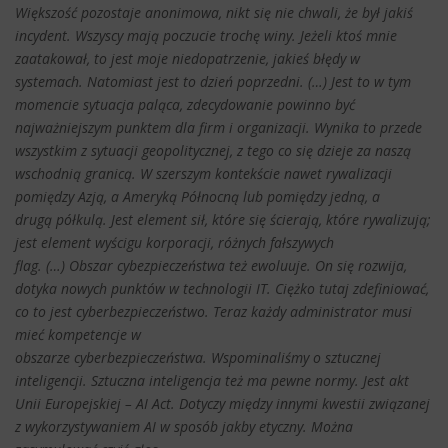
Większość pozostaje anonimowa, nikt się nie chwali, że był jakiś
incydent. Wszyscy mają poczucie trochę winy. Jeżeli ktoś mnie
zaatakował, to jest moje niedopatrzenie, jakieś błędy w
systemach. Natomiast jest to dzień poprzedni. (…) Jest to w tym
momencie sytuacja paląca, zdecydowanie powinno być
najważniejszym punktem dla firm i organizacji. Wynika to przede
wszystkim z sytuacji geopolitycznej, z tego co się dzieje za naszą
wschodnią granicą. W szerszym kontekście nawet rywalizacji
pomiędzy Azją, a Ameryką Północną lub pomiędzy jedną, a
drugą półkulą. Jest element sił, które się ścierają, które rywalizują;
jest element wyścigu korporacji, różnych fałszywych
flag. (…) Obszar cybezpieczeństwa też ewoluuje. On się rozwija,
dotyka nowych punktów w technologii IT. Ciężko tutaj zdefiniować,
co to jest cyberbezpieczeństwo. Teraz każdy administrator musi
mieć kompetencje w
obszarze cyberbezpieczeństwa. Wspominaliśmy o sztucznej
inteligencji. Sztuczna inteligencja też ma pewne normy. Jest akt
Unii Europejskiej – AI Act. Dotyczy między innymi kwestii związanej
z wykorzystywaniem AI w sposób jakby etyczny. Można