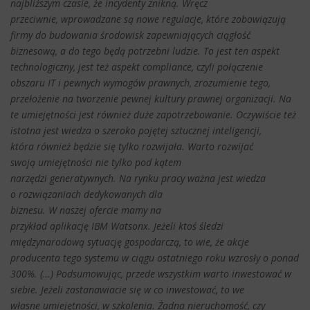
najbliższym czasie, że incydenty znikną. Wręcz
przeciwnie, wprowadzane są nowe regulacje, które zobowiązują
firmy do budowania środowisk zapewniających ciągłość
biznesową, a do tego będą potrzebni ludzie. To jest ten aspekt
technologiczny, jest też aspekt compliance, czyli połączenie
obszaru IT i pewnych wymogów prawnych, zrozumienie tego,
przełożenie na tworzenie pewnej kultury prawnej organizacji. Na
te umiejętności jest również duże zapotrzebowanie. Oczywiście też
istotna jest wiedza o szeroko pojętej sztucznej inteligencji,
która również będzie się tylko rozwijała. Warto rozwijać
swoją umiejętności nie tylko pod kątem
narzędzi generatywnych. Na rynku pracy ważna jest wiedza
o rozwiązaniach dedykowanych dla
biznesu. W naszej ofercie mamy na
przykład aplikację IBM Watsonx. Jeżeli ktoś śledzi
międzynarodową sytuację gospodarczą, to wie, że akcje
producenta tego systemu w ciągu ostatniego roku wzrosły o ponad
300%. (…) Podsumowując, przede wszystkim warto inwestować w
siebie. Jeżeli zastanawiacie się w co inwestować, to we
własne umiejętności, w szkolenia. Żadna nieruchomość, czy