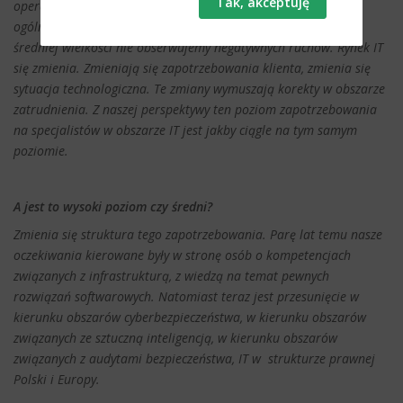
operatorów, hyperscalerów; firm, o zasięgu
ogólnoświatowym. Z mojej perspektywy, jako prezesa firmy o
średniej wielkości nie obserwujemy negatywnych ruchów. Rynek IT
się zmienia. Zmieniają się zapotrzebowania klienta, zmienia się
sytuacja technologiczna. Te zmiany wymuszają korekty w obszarze
zatrudnienia. Z naszej perspektywy ten poziom zapotrzebowania
na specjalistów w obszarze IT jest jakby ciągle na tym samym
poziomie.
A jest to wysoki poziom czy średni?
Zmienia się struktura tego zapotrzebowania. Parę lat temu nasze
oczekiwania kierowane były w stronę osób o kompetencjach
związanych z infrastrukturą, z wiedzą na temat pewnych
rozwiązań softwarowych. Natomiast teraz jest przesunięcie w
kierunku obszarów cyberbezpieczeństwa, w kierunku obszarów
związanych ze sztuczną inteligencją, w kierunku obszarów
związanych z audytami bezpieczeństwa, IT w strukturze prawnej
Polski i Europy.