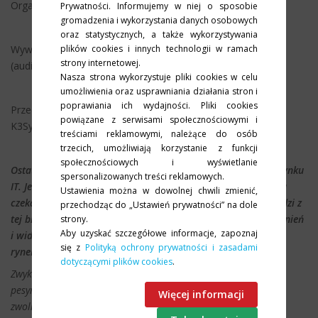
Organizator: Fundacja XBW
Prywatności. Informujemy w niej o sposobie
gromadzenia i wykorzystania danych osobowych
oraz statystycznych, a także wykorzystywania
plików cookies i innych technologii w ramach
Wywiad do posłuchania tutaj
strony internetowej.
(audio):
https://www.youtube.com/watch?v=9wbty4ZtUnI
Nasza strona wykorzystuje pliki cookies w celu
umożliwienia oraz usprawniania działania stron i
poprawiania ich wydajności. Pliki cookies
Przeczytaj cały wywiad z Michałem Kowalskim, prezesem
powiązane z serwisami społecznościowymi i
K3System.
treściami reklamowymi, należące do osób
trzecich, umożliwiają korzystanie z funkcji
społecznościowych i wyświetlanie
Ostatnio w w debatach przebijają się dwie opinie na temat rynku
spersonalizowanych treści reklamowych.
IT. Jedna z nich mówi, że na absolwentów kierunków IT praca
Ustawienia można w dowolnej chwili zmienić,
czeka wszędzie. Mamy do czynienia z wielkim popytem na ludzi z
przechodząc do „Ustawień prywatności” na dole
tej branży. Drudzy zaś mówią, że branża=ę IT czeka fala zwolnień
strony.
Aby uzyskać szczegółowe informacje, zapoznaj
i widmo bezrobocia. Jak to wygląda z pana perspektywy? Czy
się z
Polityką ochrony prywatności i zasadami
rynek pracownika w IT się kończy?
dotyczącymi plików cookies
.
Zwykle prawda pewnie jest gdzieś po środku. Słyszałem opinie
pesymistyczne, dotyczące informacji, że jest dużo planowanych
Więcej informacji
zwolnień, szczególnie wśród tych dużych