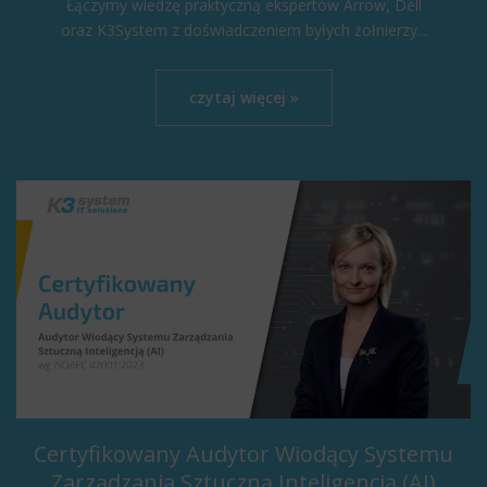
Łączymy wiedzę praktyczną ekspertów Arrow, Dell
oraz K3System z doświadczeniem byłych żołnierzy...
czytaj więcej »
Certyfikowany Audytor Wiodący Systemu
Zarządzania Sztuczną Inteligencją (AI)