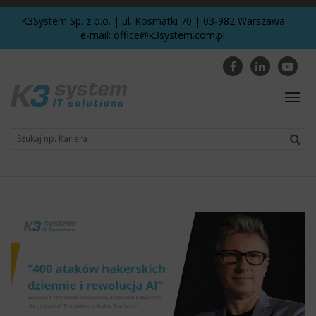
K3System Sp. z o.o. | ul. Kosmatki 70 | 03-982 Warszawa
e-mail:
office@k3system.com.pl
Togg
navig