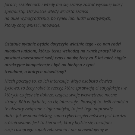
forach, szkoleniach i wtedy ma się szansę zostać wysokiej klasy
specjalistą. Oczywiście wtedy wzrasta szansa
na duże wynagrodzenia, bo rynek lubi ludzi kreatywnych,
którzy chcą wnieść innowacje.
Ostatnie pytanie będzie dotyczyło właśnie tego - co pan radzi
młodym ludziom, którzy teraz wchodzą na rynek pracy? W co
powinni inwestować swój czas i naukę żeby za 5 lat mieć ciągle
atrakcyjne kompetencje i być na bieżąco z tymi
trendami, o których mówiliśmy?
Niech poczują to, co ich interesuje. Moja osobista dewiza
życiowa, to żeby robić te rzeczy, które sprawiają ci satysfakcję i w
których czujesz się dobrze, czujesz swoje wewnętrzne mocne
strony. Rób w życiu to, co cię interesuje. Rozwijaj to. Jeśli chodzi o
te obszary związane z informatyką, to jest tego naprawdę
dużo. Jak wspomnieliśmy, samo cyberbezpieczeństwo jest bardzo
zróżnicowane. Jest to kierunek, który będzie się rozwijał z
racji rosnącego zapotrzebowania i nie przewidujemy w