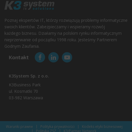
Poznaj ekspertów IT, którzy rozwiązują problemy informatyczne
swoich klientów. Zabezpieczamy i wspieramy rozwój
każdego biznesu. Działamy na polskim rynku informatycznym
nieprzerwanie od początku 1998 roku. Jesteśmy Partnerem
Godnym Zaufania.
Kontakt
K3System Sp. z o.o.
K3Business Park
ul. Kosmatki 70
03-982 Warszawa
Warunki prawne
Polityka prywatności
Kodeks etyki biznesowej
Polityka ZSZ
K3/Partner​ Network