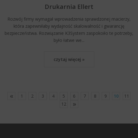
Drukarnia Ellert
Rozwój firmy wymagał wprowadzenia sprawdzonej macierzy,
która zapewniłaby wydajność skalowalność i gwarancję
bezpieczeństwa. Rozwiązanie K3System zaspokoiło te potrzeby,
było łatwe we...
czytaj więcej »
1
2
3
4
5
6
7
8
9
10
11
12