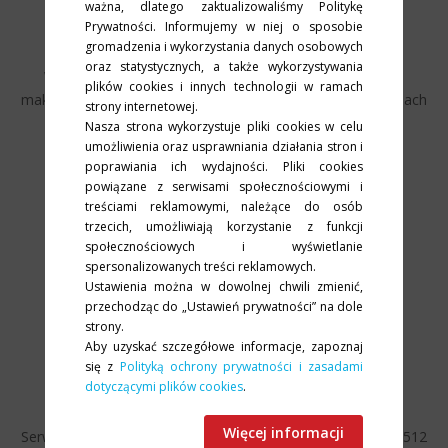
ważna, dlatego zaktualizowaliśmy Politykę
Prywatności. Informujemy w niej o sposobie
PKF Consult
gromadzenia i wykorzystania danych osobowych
oraz statystycznych, a także wykorzystywania
Wdrożenie rozwiązania IBM PureFlex System pozwoliło
plików cookies i innych technologii w ramach
maksymalnie wykorzystać potencjał drzemiący w inwestycjach
strony internetowej.
informatycznych. Ponadto dało gwarancję najwyższej
Nasza strona wykorzystuje pliki cookies w celu
wydajności oraz...
umożliwienia oraz usprawniania działania stron i
poprawiania ich wydajności. Pliki cookies
powiązane z serwisami społecznościowymi i
treściami reklamowymi, należące do osób
czytaj więcej »
trzecich, umożliwiają korzystanie z funkcji
społecznościowych i wyświetlanie
spersonalizowanych treści reklamowych.
Ustawienia można w dowolnej chwili zmienić,
przechodząc do „Ustawień prywatności” na dole
strony.
Aby uzyskać szczegółowe informacje, zapoznaj
się z
Polityką ochrony prywatności i zasadami
dotyczącymi plików cookies
.
UNIBEP S.A.
Więcej informacji
Serwery IBM x3550 M3 i macierz IBM System Storage DS3512