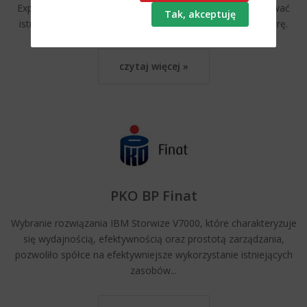
Express pozwoliły spółce UNIBEP efektywniej wykorzystywać
istniejące zasoby i zoptymalizować posiadaną infrastrukturę.
czytaj więcej »
PKO BP Finat
Wybranie rozwiązania IBM Storwize V7000, które charakteryzuje
się wydajnością, efektywnością oraz prostotą zarządzania,
pozwoliło spółce na efektywniejsze wykorzystanie istniejących
zasobów...